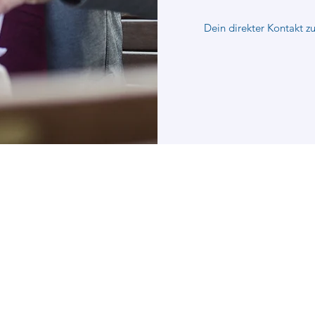
Dein direkter Kontakt z
Blau & Lohe GbR
Kontakt
Impressum
Ostereckern 9
Datenschutzerkl
59387 Ascheberg
Telefon: +49 173 - 544 67 47