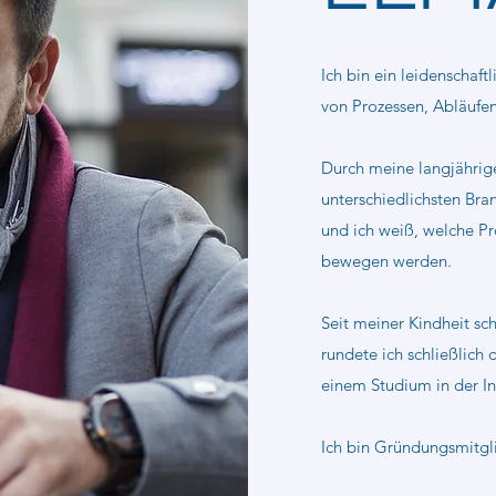
Ich bin ein leidenschaftl
von Prozessen, Abläufe
Durch meine langjährige
unterschiedlichsten Bran
und ich weiß, welche P
bewegen werden.
Seit meiner Kindheit sc
rundete ich schließlich
einem Studium in der I
Ich bin Gründungsmitglie