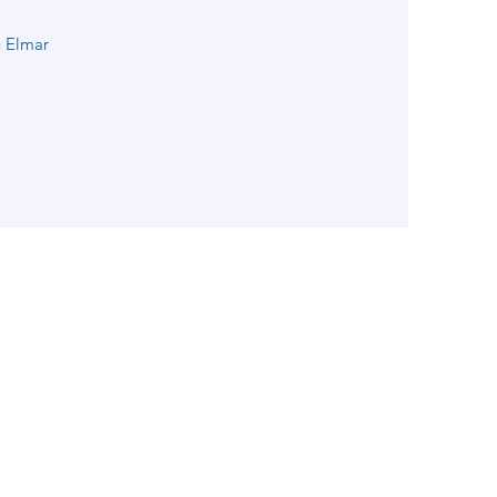
u Elmar
ärung