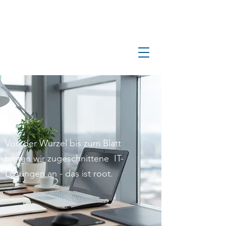
Von der Wurzel bis zum Blatt
bieten wir zugeschnittene IT-
Lösungen an - das ist root.